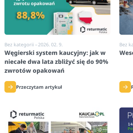
Bez kategorii
–
2026. 02. 9.
Bez ka
Węgierski system kaucyjny: jak w
Weso
niecałe dwa lata zbliżyć się do 90%
zwrotów opakowań
Przeczytam artykuł