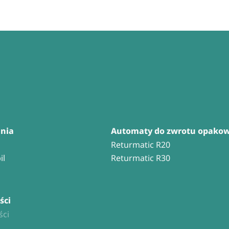
nia
Automaty do zwrotu opako
Returmatic R20
il
Returmatic R30
ści
ci