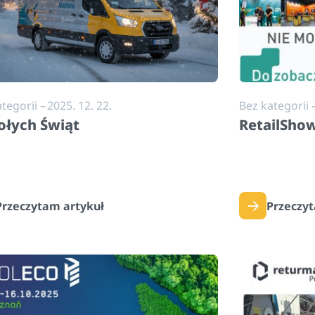
tegorii
–
2025. 12. 22.
Bez kategorii
łych Świąt
RetailSho
Przeczytam artykuł
Przeczy