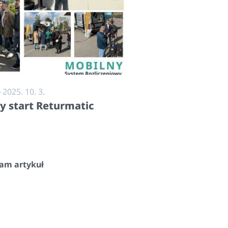
–
2025. 10. 3.
y start Returmatic
tam artykuł