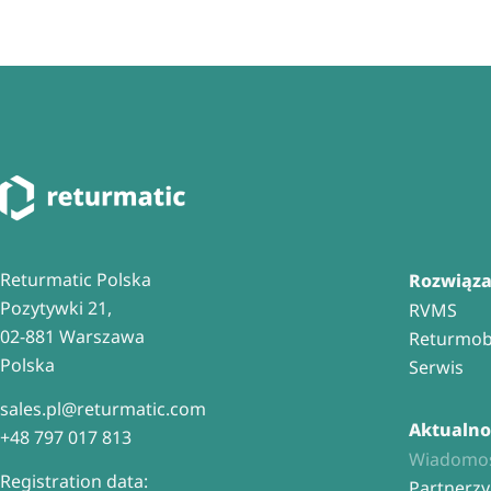
Returmatic Polska
Rozwiąza
Pozytywki 21,
RVMS
02-881 Warszawa
Returmob
Polska
Serwis
sales.pl@returmatic.com
Aktualno
+
48 797 017 813
Wiadomoś
Registration data:
Partnerzy