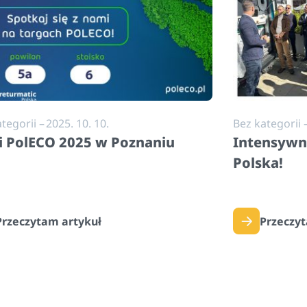
tegorii
–
2025. 10. 10.
Bez kategorii
i PolECO 2025 w Poznaniu
Intensywn
Polska!
Przeczytam artykuł
Przeczy