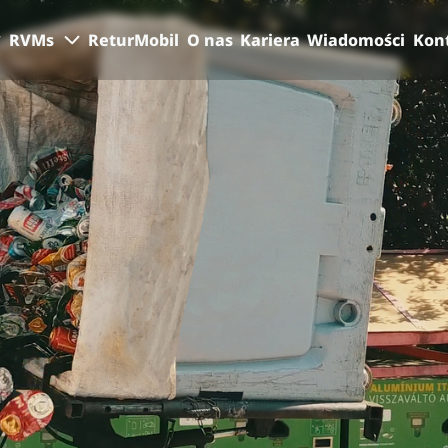
RVMs
ReturMobil
O nas
Kariera
Wiadomości
Kon