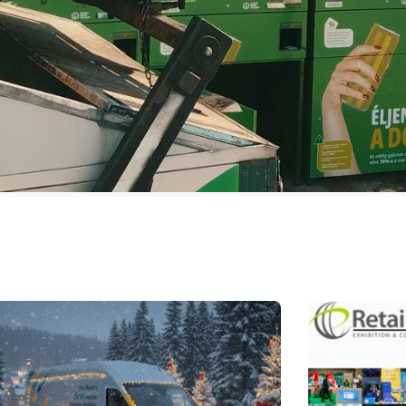
wostki
u