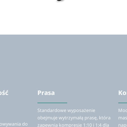
ość
Prasa
Ko
Standardowe wyposażenie
Mod
obejmuje wytrzymałą prasę, która
mas
howywania do
zapewnia kompresję 1:10 i 1:4 dla
nap