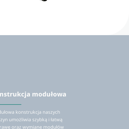
nstrukcja modułowa
ułowa konstrukcja naszych
zyn umożliwia szybką i łatwą
rawę oraz wymianę modułów