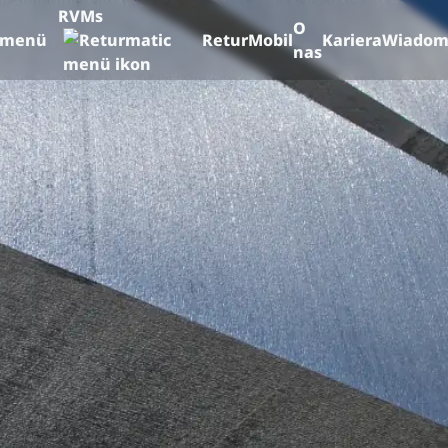
RVMs
O
ReturMobil
Kariera
Wiadom
nas