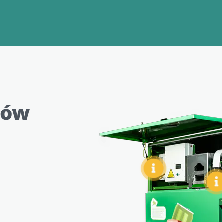
tów
Moduł rozpoznawania i pras