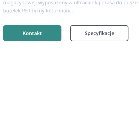
magazynowej, wyposażony w ultracienką prasą do puszek
butelek PET firmy Returmatic.
Kontakt
Specyfikacje