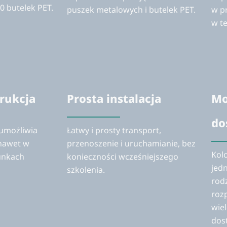
0 butelek PET.
puszek metalowych i butelek PET.
w p
w t
rukcja
Prosta instalacja
Mo
do
umożliwia
Łatwy i prosty transport,
nawet w
przenoszenie i uruchamianie, bez
Kol
unkach
konieczności wcześniejszego
jed
szkolenia.
rod
roz
wie
dos