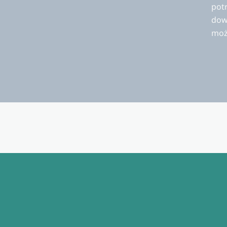
potr
dowi
moż